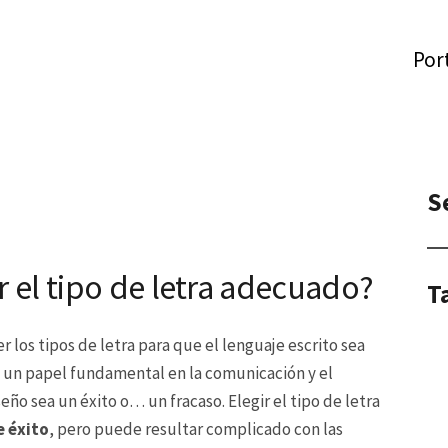
Por
S
r el tipo de letra adecuado?
T
er los tipos de letra para que el lenguaje escrito sea
 un papel fundamental en la comunicación y el
ño sea un éxito o… un fracaso. Elegir el tipo de letra
e éxito
, pero puede resultar complicado con las