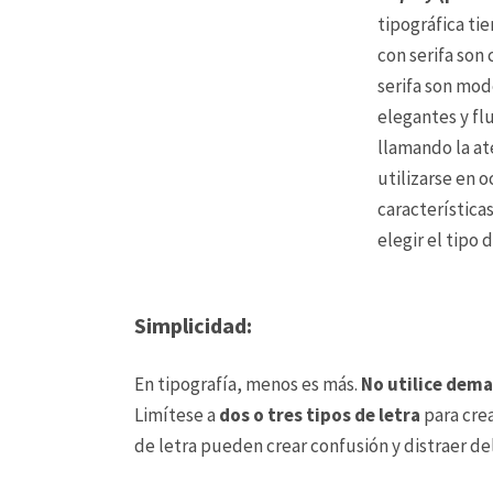
tipográfica tie
con serifa son 
serifa son mod
elegantes y fl
llamando la at
utilizarse en 
característica
elegir el tipo 
Simplicidad:
En tipografía, menos es más.
No utilice dema
Limítese a
dos o tres tipos de letra
para cre
de letra pueden crear confusión y distraer de