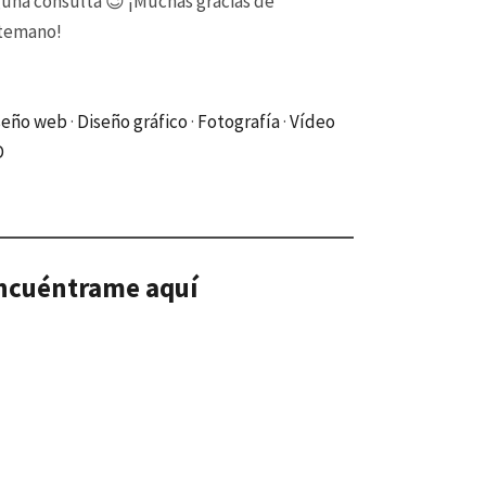
guna consulta 😉 ¡Muchas gracias de
temano!
seño web
·
Diseño gráfico
·
Fotografía
·
Vídeo
D
ncuéntrame aquí