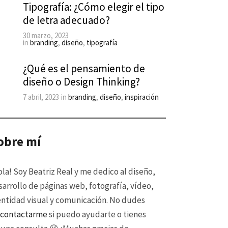
Tipografía: ¿Cómo elegir el tipo
de letra adecuado?
30 marzo, 2023
in
branding
,
diseño
,
tipografía
¿Qué es el pensamiento de
diseño o Design Thinking?
7 abril, 2023
in
branding
,
diseño
,
inspiración
obre mí
ola! Soy Beatriz Real y me dedico al diseño,
sarrollo de páginas web, fotografía, vídeo,
entidad visual y comunicación. No dudes
n
contactarme
si puedo ayudarte o tienes