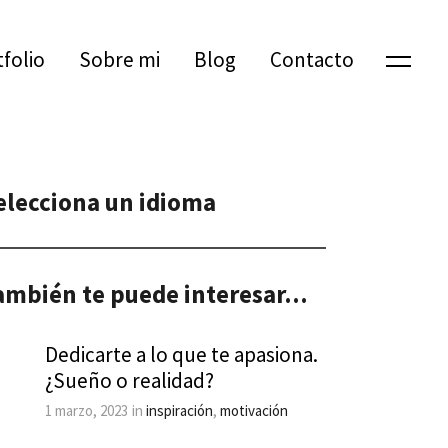
tfolio
Sobre mi
Blog
Contacto
elecciona un idioma
ambién te puede interesar...
Dedicarte a lo que te apasiona.
¿Sueño o realidad?
1 marzo, 2023
in
inspiración
,
motivación