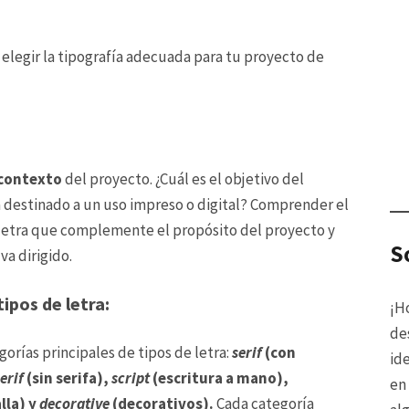
 elegir la tipografía adecuada para tu proyecto de
contexto
del proyecto. ¿Cuál es el objetivo del
tá destinado a un uso impreso o digital? Comprender el
 letra que complemente el propósito del proyecto y
S
va dirigido.
ipos de letra:
¡H
de
gorías principales de tipos de letra:
serif
(con
id
erif
(sin serifa),
script
(escritura a mano),
e
lla) y
decorative
(decorativos).
Cada categoría