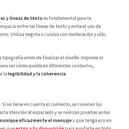
as y líneas de texto
es fundamental para la
espacio entre las líneas de texto y evita el uso de
xto. Utiliza negrita o cursiva con moderación y sólo
a tipografía antes de finalizar el diseño. Imprime el
s para ver cómo queda en diferentes contextos,
r la
legibilidad y la coherencia.
. Si se tiene en cuenta el contexto, se conocen los
resta atención al espaciado y se realizan pruebas antes
munique eficazmente el mensaje
y que tenga eco en
abes que
estoy a tu disposición
para ayudarte en todo