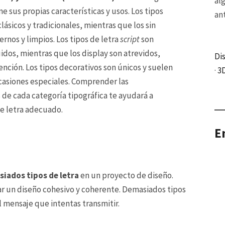
al
ne sus propias características y usos. Los tipos
an
clásicos y tradicionales, mientras que los sin
ernos y limpios. Los tipos de letra
script
son
uidos, mientras que los display son atrevidos,
Di
ención. Los tipos decorativos son únicos y suelen
·
3
ocasiones especiales. Comprender las
s de cada categoría tipográfica te ayudará a
de letra adecuado.
E
siados tipos de letra
en un proyecto de diseño.
ar un diseño cohesivo y coherente. Demasiados tipos
l mensaje que intentas transmitir.