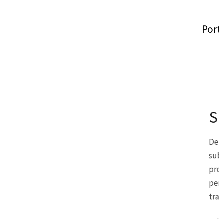
Por
S
De
su
pr
pe
tra