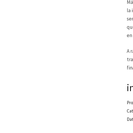
Má
la
se
qu
en
A 
tr
fi
i
Pro
Cat
Dat