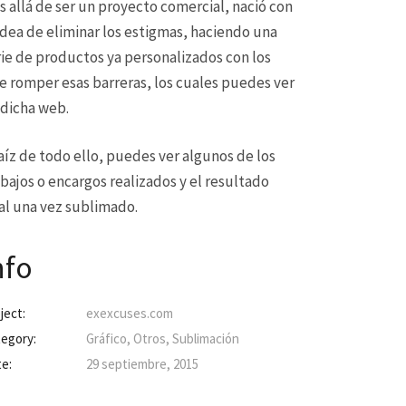
s allá de ser un proyecto comercial, nació con
 idea de eliminar los estigmas, haciendo una
rie de productos ya personalizados con los
e romper esas barreras, los cuales puedes ver
 dicha web.
raíz de todo ello, puedes ver algunos de los
abajos o encargos realizados y el resultado
nal una vez sublimado.
nfo
ject:
exexcuses.com
egory:
Gráfico, Otros, Sublimación
e:
29 septiembre, 2015
Next project